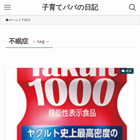
子育てパパの日記
ホーム
不眠症
不眠症
– tag –
健康