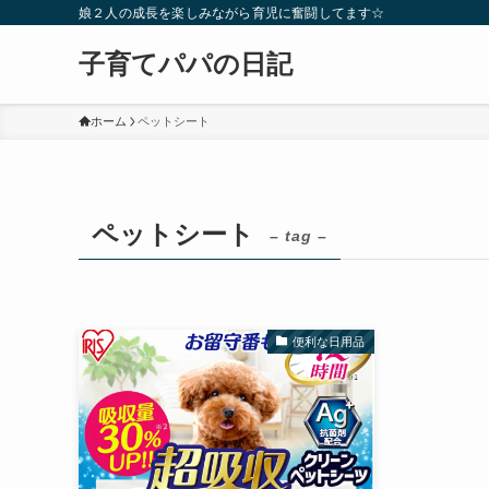
娘２人の成長を楽しみながら育児に奮闘してます☆
子育てパパの日記
ホーム
ペットシート
ペットシート
– tag –
便利な日用品