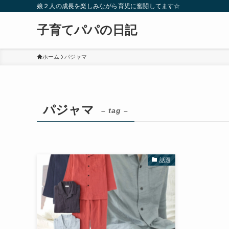
娘２人の成長を楽しみながら育児に奮闘してます☆
子育てパパの日記
ホーム
パジャマ
パジャマ
– tag –
話題