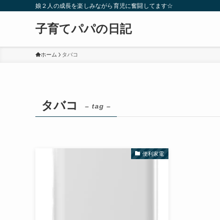
娘２人の成長を楽しみながら育児に奮闘してます☆
子育てパパの日記
ホーム
タバコ
タバコ
– tag –
便利家電