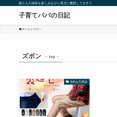
娘２人の成長を楽しみながら育児に奮闘してます☆
子育てパパの日記
ホーム
ズボン
ズボン
– tag –
便利な日用品