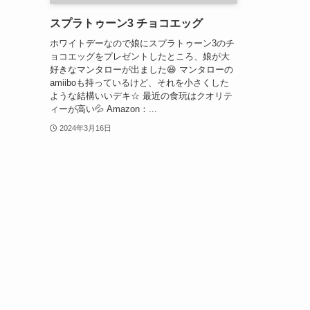
スプラトゥーン3 チョコエッグ
ホワイトデーなので娘にスプラトゥーン3のチ
ョコエッグをプレゼントしたところ、娘が大
好きなマンタローが出ました😆 マンタローの
amiiboも持っているけど、それを小さくした
ような結構いいデキ☆ 最近の食玩はクオリテ
ィーが高い💦 Amazon：...
2024年3月16日