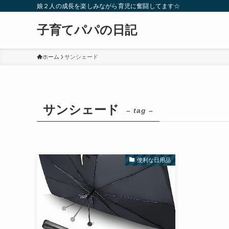
娘２人の成長を楽しみながら育児に奮闘してます☆
子育てパパの日記
ホーム
サンシェード
サンシェード
– tag –
便利な日用品