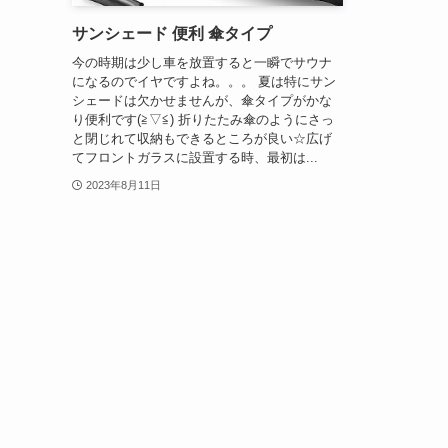
サンシェード 便利 傘タイプ
今の時期は少し車を放置すると一瞬でサウナ
になるのでイヤですよね。。。 夏は特にサン
シェードは欠かせませんが、傘タイプがかな
り便利です(≧▽≦) 折りたたみ傘のようにさっ
と閉じれて収納もできるところが良い☆広げ
てフロントガラスに設置する時、最初は...
2023年8月11日