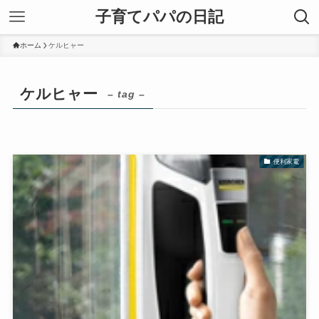
子育てパパの日記
ホーム
ケルヒャー
ケルヒャー
– tag –
便利家電