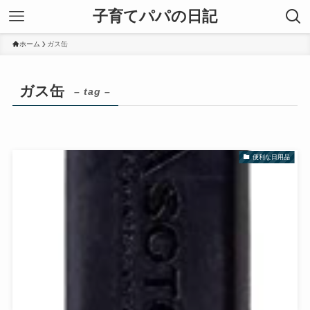
子育てパパの日記
ホーム
ガス缶
ガス缶
– tag –
便利な日用品