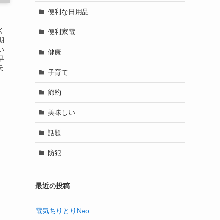
便利な日用品
く
便利家電
期
い
健康
早
天
子育て
節約
美味しい
話題
防犯
最近の投稿
電気ちりとりNeo