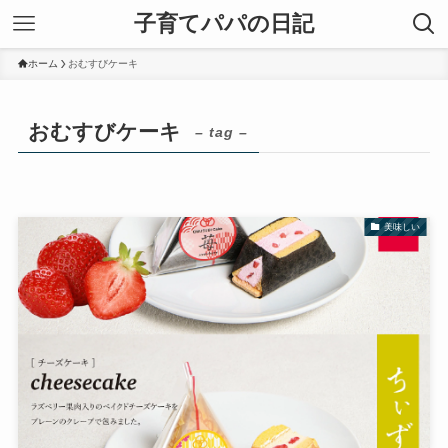
子育てパパの日記
ホーム
おむすびケーキ
おむすびケーキ
– tag –
美味しい