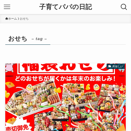
子育てパパの日記
ホーム
おせち
おせち
– tag –
美味しい